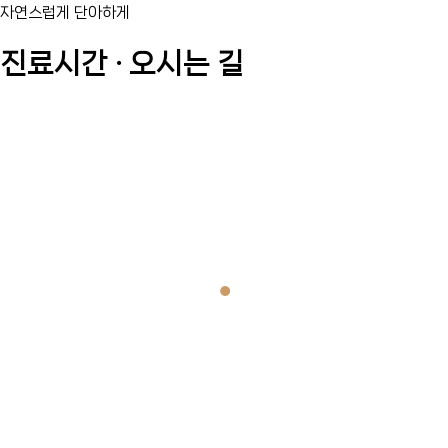
자연스럽게 단아하게
진료시간 · 오시는 길
병원소개
병원소개
시그니처
안티에이징
피부질환
Scroll down
쁘띠/스킨케어
바디 케어
치료사례
상담/예약
진료시간/오시는길
ABOUT DB CLINIC
진료시간/오시는길
공지사항