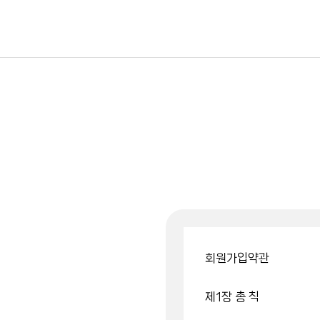
회원가입약관
제1장 총 칙